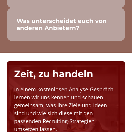
Natürlich! Sie bekommen genau die 
Leistungen, die Sie wirklich brauchen – keine 
Paketlösungen, sondern echte Hilfe.
Was unterscheidet euch von 
anderen Anbietern?
Wir sprechen Ihre Sprache – kein 
Fachchinesisch, keine Massenabfertigung. 
Bei uns erhalten Sie persönliche Betreuung, 
Lösungen mit Hand und Fuß – und 
Ergebnisse, die zählen.
Zeit, zu handeln
In einem kostenlosen Analyse-Gespräch 
lernen wir uns kennen und schauen 
gemeinsam, was Ihre Ziele und Ideen 
sind und wie sich diese mit den 
passenden Recruiting-Strategien 
umsetzen lassen.