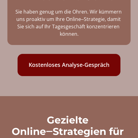
Sie 
haben 
genug 
um 
die 
Ohren. 
Wir 
kümmern 
uns 
proaktiv 
um 
Ihre 
Online‒
Strategie, 
damit 
Sie 
sich 
auf 
Ihr 
Tagesgeschäft 
konzentrieren 
können.
Kostenloses Analyse-Gespräch
Ge­ziel­te 
Online‒­Stra­te­gien für 