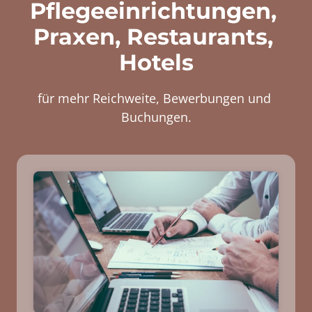
Pfle­ge­ein­rich­tun­gen, 
Pra­xen, Res­tau­rants, 
Ho­tels
für mehr Reichweite, Bewerbungen und 
Buchungen.