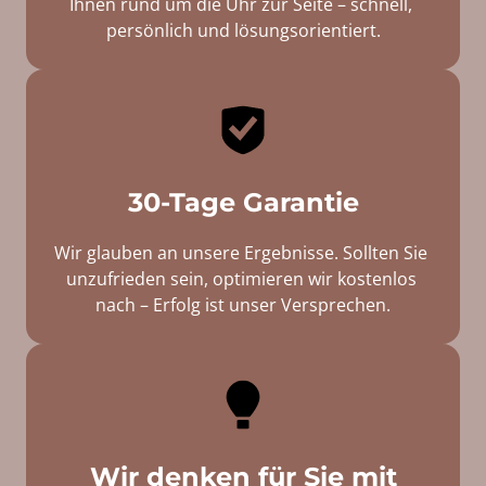
Ihnen 
rund 
um 
die 
Uhr 
zur 
Seite 
– 
schnell, 
persönlich 
und 
lösungsorientiert.
30-Tage Garantie
Wir 
glauben 
an 
unsere 
Ergebnisse. 
Sollten 
Sie 
unzufrieden 
sein, 
optimieren 
wir 
kostenlos 
nach 
– 
Erfolg 
ist 
unser 
Versprechen.
Wir denken für Sie mit