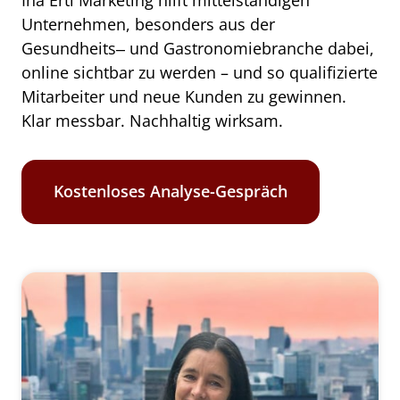
Ina 
Ertl 
Marketing 
hilft 
mittelständigen 
Unternehmen, 
besonders 
aus 
der 
Gesundheits‒
und 
Gastronomiebranche 
dabei, 
online 
sichtbar 
zu 
werden 
– 
und 
so 
qualifizierte 
Mitarbeiter 
und 
neue 
Kunden 
zu 
gewinnen. 
Klar 
messbar. 
Nachhaltig 
wirksam.
Kostenloses Analyse-Gespräch